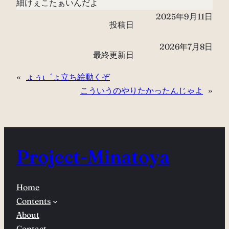
細けぇこたぁいんだよ
2025年9月11日
投稿日
2026年7月8日
最終更新日
«
ょぅι゛ょ立ち絵動くぞ
こういうのやりたかったんじゃよ
»
Project-Minatoya
Home
Contents
About
Contact